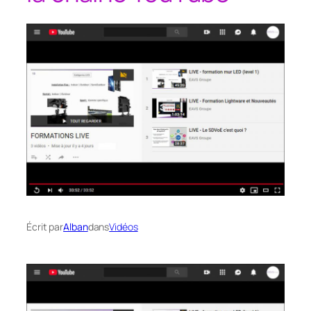
Écrit par
Alban
dans
Vidéos