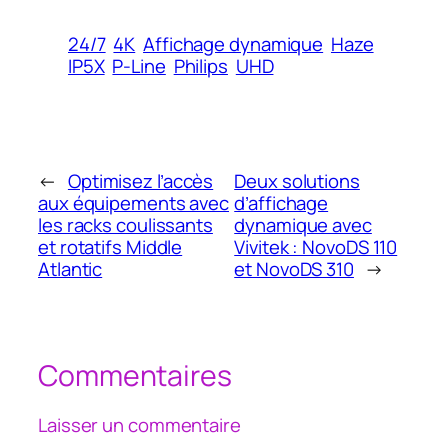
24/7
4K
Affichage dynamique
Haze
IP5X
P-Line
Philips
UHD
←
Optimisez l’accès
Deux solutions
aux équipements avec
d’affichage
les racks coulissants
dynamique avec
et rotatifs Middle
Vivitek : NovoDS 110
Atlantic
et NovoDS 310
→
Commentaires
Laisser un commentaire