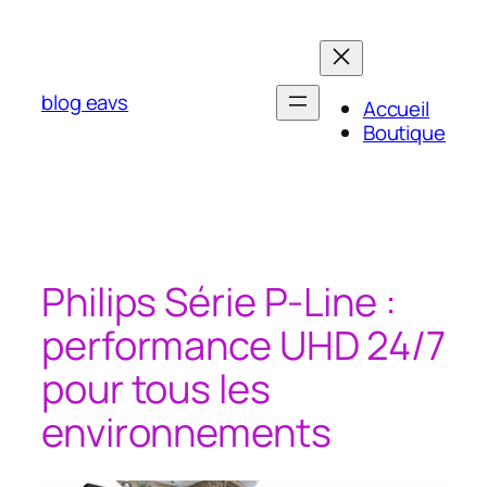
Aller
au
contenu
blog eavs
Accueil
Boutique
Philips Série P-Line :
performance UHD 24/7
pour tous les
environnements