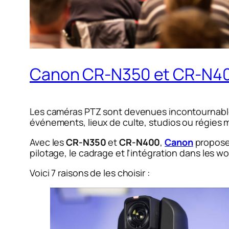
Canon CR-N350 et CR-N400 
Les caméras PTZ sont devenues incontournables
événements, lieux de culte, studios ou régies 
Avec les
CR-N350
et
CR-N400
,
Canon
propose
pilotage, le cadrage et l’intégration dans les 
Voici 7 raisons de les choisir :