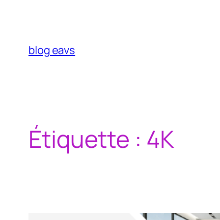
Aller
au
contenu
blog eavs
Étiquette :
4K