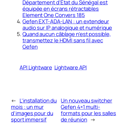
Département d’Etat du Sénégal est
équipée en écrans rétractables
Element One Convers 185
Gefen EXT-ADA-LAN : un extendeur
audio sur IP analogique et numérique
Quand aucun câblage n’est possible,
transmettez le HDMI sans fil avec
Gefen
API Lightware
Lightware API
←
L’installation du
Un nouveau switcher
mois : un mur
Gefen 4×1 multi-
d’images pour du
formats pour les salles
sport immersif
de réunion
→