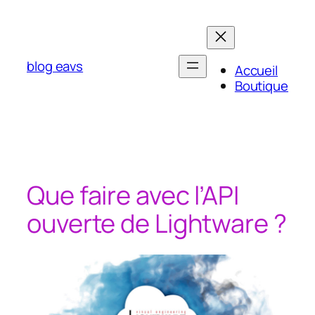
Aller
au
contenu
blog eavs
Accueil
Boutique
Que faire avec l’API
ouverte de Lightware ?