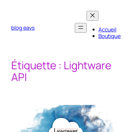
Aller
au
contenu
blog eavs
Accueil
Boutique
Étiquette :
Lightware
API