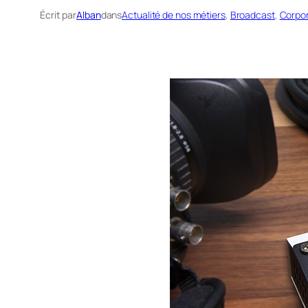
Écrit par
Alban
dans
Actualité de nos métiers
, 
Broadcast
, 
Corpo