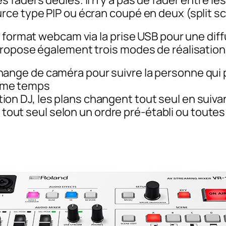
faders dédiés. Il n’y a pas de fader entre le
ce type PIP ou écran coupé en deux (split s
 format webcam via la prise USB pour une diff
propose également trois modes de réalisatio
hange de caméra pour suivre la personne qui 
même temps
tion DJ, les plans changent tout seul en suiva
out seul selon un ordre pré-établi ou toutes