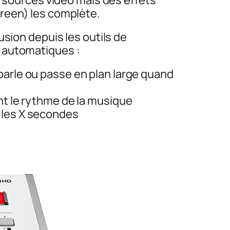
s sources vidéo mais des effets
creen) les complète.
usion depuis les outils de
n automatiques :
parle ou passe en plan large quand
nt le rythme de la musique
 les X secondes