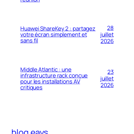
28
Huawei ShareKey 2 : partagez
votre écran simplement et
juillet
sans fil
2026
Middle Atlantic : une
23
infrastructure rack conçue
juillet
pour les installations AV
2026
critiques
blog eavs