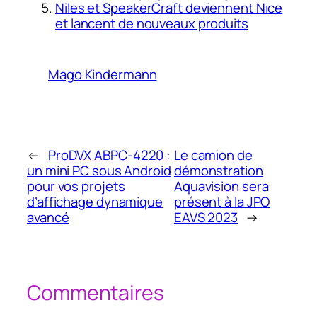
Niles et SpeakerCraft deviennent Nice
et lancent de nouveaux produits
Mago Kindermann
←
ProDVX ABPC-4220 :
Le camion de
un mini PC sous Android
démonstration
pour vos projets
Aquavision sera
d’affichage dynamique
présent à la JPO
avancé
EAVS 2023
→
Commentaires