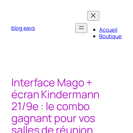
Aller
au
contenu
blog eavs
Accueil
Boutique
Interface Mago +
écran Kindermann
21/9e : le combo
gagnant pour vos
salles de réunion