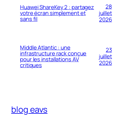
28
Huawei ShareKey 2 : partagez
votre écran simplement et
juillet
sans fil
2026
Middle Atlantic : une
23
infrastructure rack conçue
juillet
pour les installations AV
2026
critiques
blog eavs