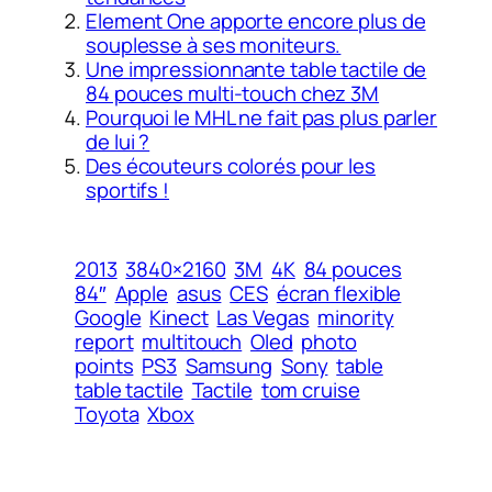
Element One apporte encore plus de
souplesse à ses moniteurs.
Une impressionnante table tactile de
84 pouces multi-touch chez 3M
Pourquoi le MHL ne fait pas plus parler
de lui ?
Des écouteurs colorés pour les
sportifs !
2013
3840×2160
3M
4K
84 pouces
84″
Apple
asus
CES
écran flexible
Google
Kinect
Las Vegas
minority
report
multitouch
Oled
photo
points
PS3
Samsung
Sony
table
table tactile
Tactile
tom cruise
Toyota
Xbox