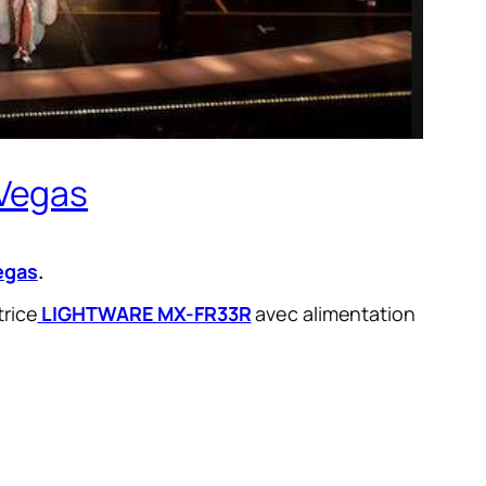
 Vegas
egas
.
trice
LIGHTWARE MX-FR33R
avec alimentation