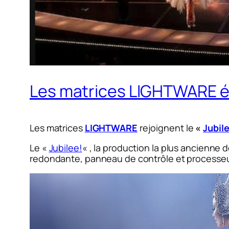
Les matrices LIGHTWARE éq
Les matrices
LIGHTWARE
rejoignent le
«
Jubil
Le «
Jubilee!
« , la production la plus ancienne
redondante, panneau de contrôle et processeu