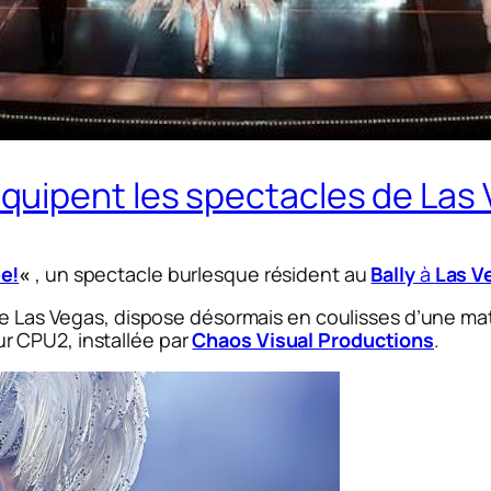
uipent les spectacles de Las
ee!
«
, un spectacle burlesque résident au
Bally
à
Las V
 de Las Vegas, dispose désormais en coulisses d’une ma
r CPU2, installée par
Chaos Visual Productions
.