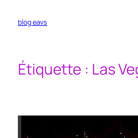
Aller
au
contenu
blog eavs
Étiquette :
Las Ve