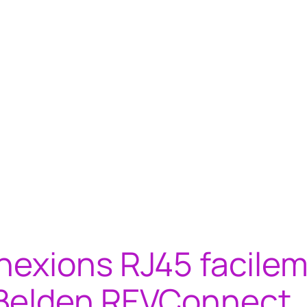
nexions RJ45 facilem
 Belden REVConnect