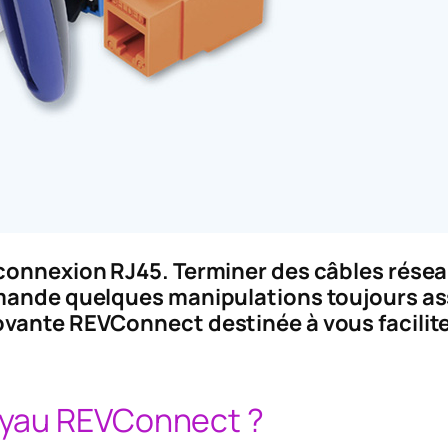
connexion RJ45. Terminer des câbles réseau
mande quelques manipulations toujours ass
vante REVConnect destinée à vous faciliter
oyau REVConnect ?