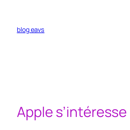
Aller
au
contenu
blog eavs
Apple s’intéresse