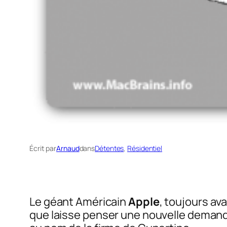
Écrit par
Arnaud
dans
Détentes
, 
Résidentiel
Le géant Américain
Apple
, toujours av
que laisse penser une nouvelle deman