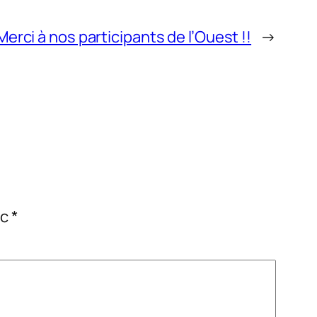
Merci à nos participants de l’Ouest !!
→
ec
*