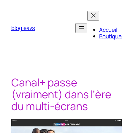
Aller
au
contenu
blog eavs
Accueil
Boutique
Canal+ passe
(vraiment) dans l’ère
du multi-écrans