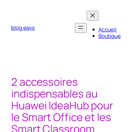
Aller
au
contenu
blog eavs
Accueil
Boutique
2 accessoires
indispensables au
Huawei IdeaHub pour
le Smart Office et les
Smart Classroom