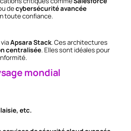
lications critiques comme
Salesforce
ou de
cybersécurité avancée
en toute confiance.
 via
Apsara Stack
. Ces architectures
ion centralisée
. Elles sont idéales pour
onformité.
aysage mondial
aisie, etc.