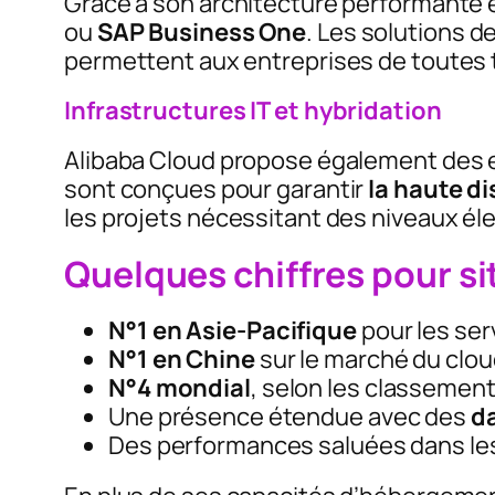
Grâce à son architecture performante 
ou
SAP Business One
. Les solutions d
permettent aux entreprises de toutes ta
Infrastructures IT et hybridation
Alibaba Cloud propose également des e
sont conçues pour garantir
la haute di
les projets nécessitant des niveaux él
Quelques chiffres pour s
N°1 en Asie-Pacifique
pour les ser
N°1 en Chine
sur le marché du clou
N°4 mondial
, selon les classemen
Une présence étendue avec des
da
Des performances saluées dans les 