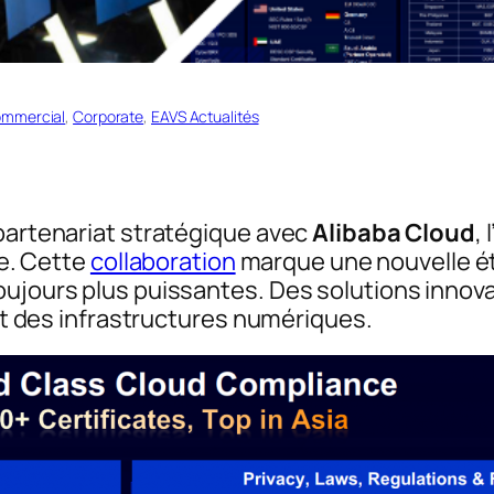
mmercial
, 
Corporate
, 
EAVS Actualités
 partenariat stratégique avec
Alibaba Cloud
,
le. Cette
collaboration
marque une nouvelle éta
oujours plus puissantes. Des solutions inno
 et des infrastructures numériques.