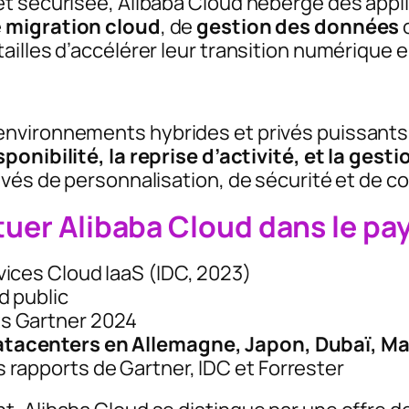
et sécurisée, Alibaba Cloud héberge des app
e
migration cloud
, de
gestion des données
illes d’accélérer leur transition numérique 
nvironnements hybrides et privés puissants
sponibilité, la reprise d’activité, et la gest
evés de personnalisation, de sécurité et de c
ituer Alibaba Cloud dans le p
vices Cloud IaaS (IDC, 2023)
d public
ts Gartner 2024
tacenters en Allemagne, Japon, Dubaï, Mal
rapports de Gartner, IDC et Forrester