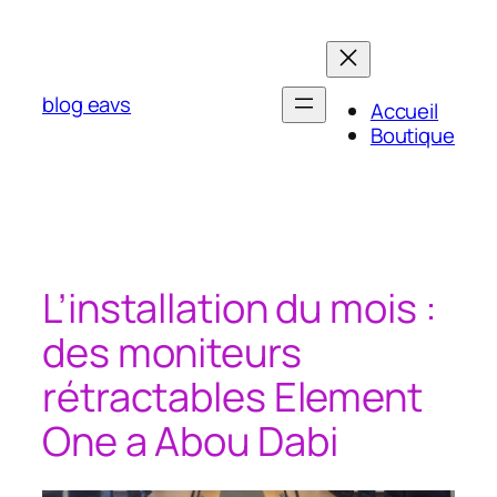
Aller
au
contenu
blog eavs
Accueil
Boutique
L’installation du mois :
des moniteurs
rétractables Element
One a Abou Dabi