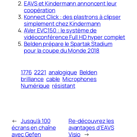
EAVS et Kindermann annoncent leur
coopération
Konnect Click : des plastrons à clipser
simplement chez Kindermann
AVer EVC150 : le système de
vidéoconférence Full HD hyper complet
Belden prépare le Spartak Stadium
pour la coupe du Monde 2018
1776
2221
analogique
Belden
brilliance
cable
Microphones
Numérique
résistant
←
Jusqu’à 100
Re-découvrez les
écrans en chaîne
avantages d’EAVS
avec Gefen
Visio
→