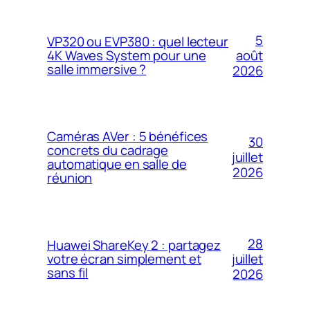
5
VP320 ou EVP380 : quel lecteur
4K Waves System pour une
août
salle immersive ?
2026
Caméras AVer : 5 bénéfices
30
concrets du cadrage
juillet
automatique en salle de
2026
réunion
28
Huawei ShareKey 2 : partagez
votre écran simplement et
juillet
sans fil
2026