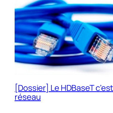
[Dossier] Le HDBaseT c’es
réseau