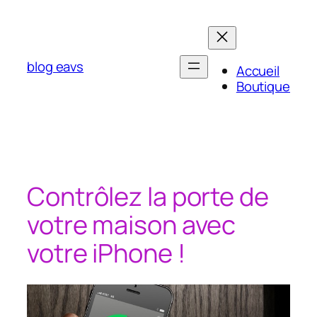
Aller
au
contenu
blog eavs
Accueil
Boutique
Contrôlez la porte de
votre maison avec
votre iPhone !