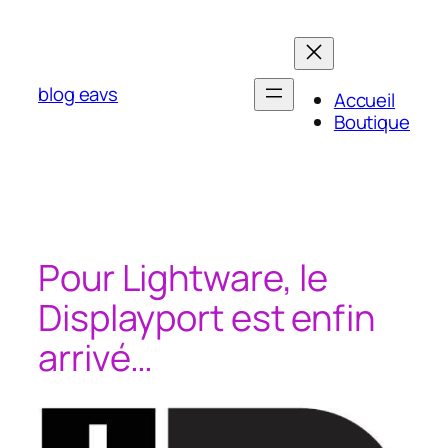
Aller
au
contenu
blog eavs
Accueil
Boutique
Pour Lightware, le
Displayport est enfin
arrivé…