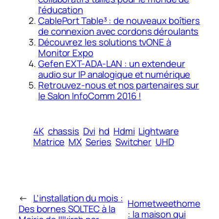
l’éducation
CablePort Table³ : de nouveaux boîtiers
de connexion avec cordons déroulants
Découvrez les solutions tvONE à
Monitor Expo
Gefen EXT-ADA-LAN : un extendeur
audio sur IP analogique et numérique
Retrouvez-nous et nos partenaires sur
le Salon InfoComm 2016 !
4K
chassis
Dvi
hd
Hdmi
Lightware
Matrice
MX
Series
Switcher
UHD
←
L’installation du mois :
Hometweethome
Des bornes SOLTEC à la
: la maison qui