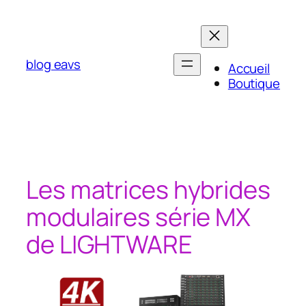
Aller
au
contenu
blog eavs
Accueil
Boutique
Les matrices hybrides
modulaires série MX
de LIGHTWARE