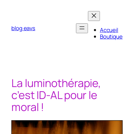
Aller
au
contenu
blog eavs
Accueil
Boutique
La luminothérapie,
c’est ID-AL pour le
moral !