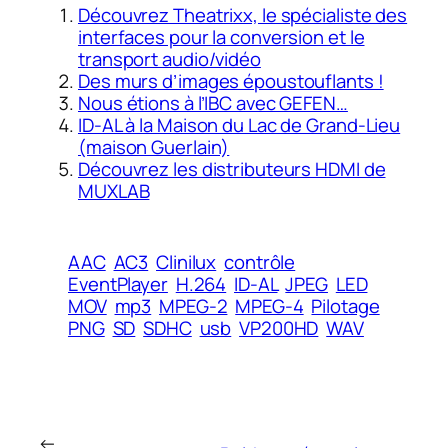
Découvrez Theatrixx, le spécialiste des
interfaces pour la conversion et le
transport audio/vidéo
Des murs d’images époustouflants !
Nous étions à l’IBC avec GEFEN…
ID-AL à la Maison du Lac de Grand-Lieu
(maison Guerlain)
Découvrez les distributeurs HDMI de
MUXLAB
AAC
AC3
Clinilux
contrôle
EventPlayer
H.264
ID-AL
JPEG
LED
MOV
mp3
MPEG-2
MPEG-4
Pilotage
PNG
SD
SDHC
usb
VP200HD
WAV
←