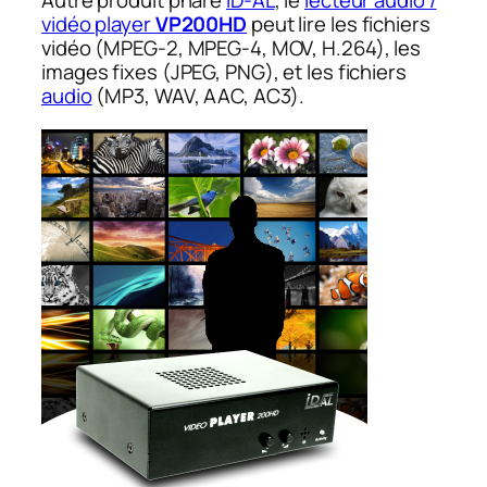
Autre produit phare
ID-AL
, le
lecteur audio /
vidéo player
VP200HD
peut lire les fichiers
vidéo (MPEG-2, MPEG-4, MOV, H.264), les
images fixes (JPEG, PNG), et les fichiers
audio
(MP3, WAV, AAC, AC3).