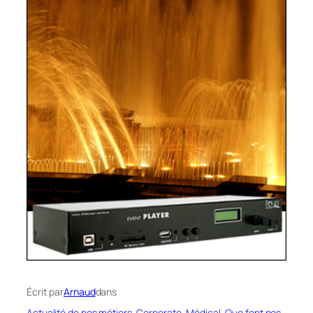
Écrit par
Arnaud
dans
Actualité de nos métiers
, 
Corporate
, 
Médical
, 
Que font nos