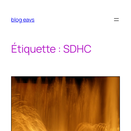
Aller
au
contenu
blog eavs
Étiquette :
SDHC