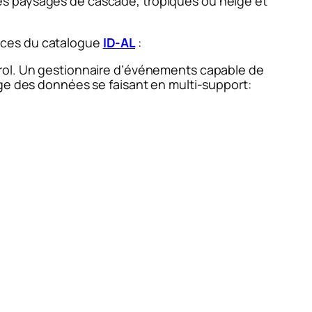
es paysages de cascade, tropiques ou neige et
nces du catalogue
ID-AL
:
rol. Un gestionnaire d’événements capable de
age des données se faisant en multi-support: