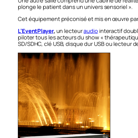
Une autre salle comprend une cabine de réali
plonge le patient dans un univers sensoriel ».
Cet équipement préconisé et mis en œuvre pa
L’EventPlayer
,
un lecteur
audio
interactif doub
piloter tous les acteurs du show « thérapeutiq
SD/SDHC, clé USB, disque dur USB ou lecteur d