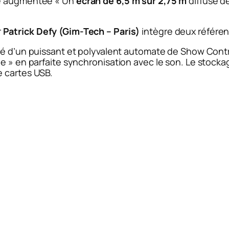
té augmentée « Un
écran de 6,5 m sur 2,75 m
diffuse d
r
Patrick Defy (Gim-Tech – Paris)
intègre deux référe
lé d’un puissant et polyvalent automate de Show Cont
ue » en parfaite synchronisation avec le son. Le stock
e cartes USB.