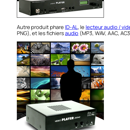
Autre produit phare
ID-AL
, le
lecteur audio / vi
PNG), et les fichiers
audio
(MP3, WAV, AAC, AC3