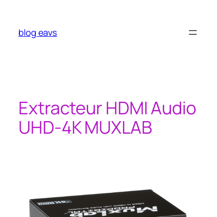
Aller
au
contenu
blog eavs
Extracteur HDMI Audio
UHD-4K MUXLAB