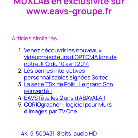
MUXLAB en exclusivité sur
www.eavs-groupe.fr
Articles similaires:
Venez découvrir les nouveaux
vidéoprojecteurs d’OPTOMA lors de
notre JPO du 10 avril 2014
Les bornes interactives
personnalisables signées Soltec
La série TSx de Polk : Le grand Son
réinventé !
EAVS fête les 2 ans d’ABAVALA !
CORIOgrapher : logiciel pour Murs
d’Images par TV One
4K
5
500431
8 bits
audio HD