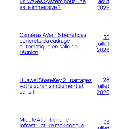
4K Waves System pour une
août
salle immersive ?
2026
Caméras AVer : 5 bénéfices
30
concrets du cadrage
juillet
automatique en salle de
2026
réunion
28
Huawei ShareKey 2 : partagez
votre écran simplement et
juillet
sans fil
2026
Middle Atlantic : une
23
infrastructure rack conçue
juillet