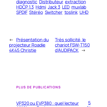
diagnostic
Distributeur
extraction
HDCP 1.3
Hdmi
Jack 3
LED
muxlab
SPDIF
Stéréo
Switcher
toslink
UHD
←
Présentation du
Très sollicité, le
projecteur Roadie
chariot FSW-T150
4K45 Christie
d’AUDIPACK
→
PLUS DE PUBLICATIONS
5
VP320 ou EVP380 : quel lecteur