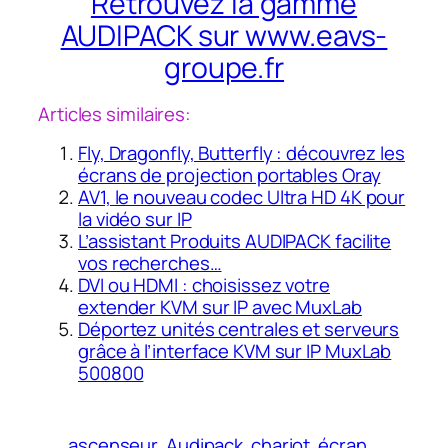
Retrouvez la gamme
AUDIPACK sur www.eavs-
groupe.fr
Articles similaires:
Fly, Dragonfly, Butterfly : découvrez les
écrans de projection portables Oray
AV1, le nouveau codec Ultra HD 4K pour
la vidéo sur IP
L’assistant Produits AUDIPACK facilite
vos recherches…
DVI ou HDMI : choisissez votre
extender KVM sur IP avec MuxLab
Déportez unités centrales et serveurs
grâce à l’interface KVM sur IP MuxLab
500800
ascenseur
Audipack
chariot
écran