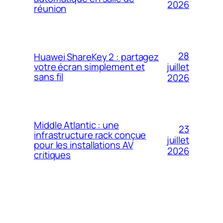
2026
réunion
28
Huawei ShareKey 2 : partagez
votre écran simplement et
juillet
sans fil
2026
Middle Atlantic : une
23
infrastructure rack conçue
juillet
pour les installations AV
2026
critiques