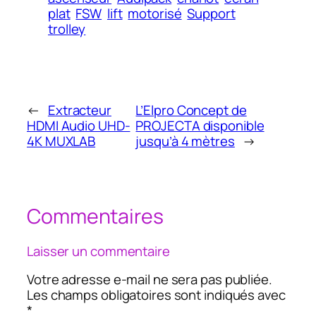
plat
FSW
lift
motorisé
Support
trolley
←
Extracteur
L’Elpro Concept de
HDMI Audio UHD-
PROJECTA disponible
4K MUXLAB
jusqu’à 4 mètres
→
Commentaires
Laisser un commentaire
Votre adresse e-mail ne sera pas publiée.
Les champs obligatoires sont indiqués avec
*