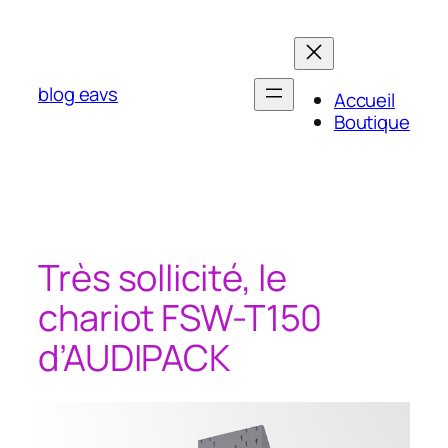
Aller
au
contenu
blog eavs
Accueil
Boutique
Très sollicité, le
chariot FSW-T150
d’AUDIPACK