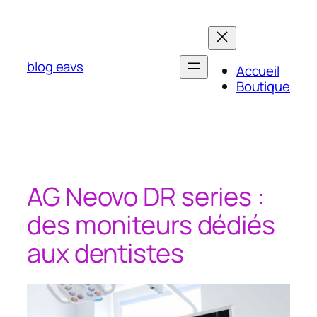
Aller
au
contenu
blog eavs
Accueil
Boutique
AG Neovo DR series :
des moniteurs dédiés
aux dentistes