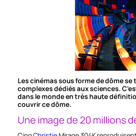
Les cinémas sous forme de dôme se t
complexes dédiés aux sciences. C’est
dans le monde en très haute définiti
couvrir ce dôme.
Une image de 20 millions d
Cinq
Christie
Mirage 304K reproduisent u