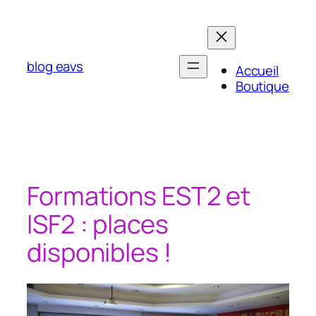
Aller
au
contenu
blog eavs
Accueil
Boutique
Formations EST2 et
ISF2 : places
disponibles !