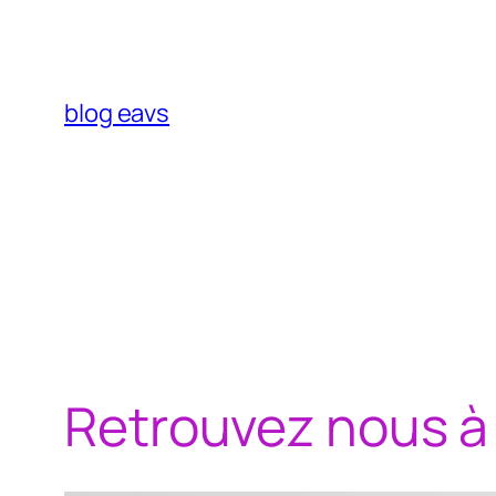
Aller
au
contenu
blog eavs
Retrouvez nous à 