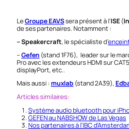
Le
Groupe EAVS
sera présent à l’
ISE
(
I
de ses partenaires. Notamment :
–
Speakercraft
, le spécialiste d’
encein
–
Gefen
(stand 1F76), leader sur le m
Pro avec les extendeurs HDMI sur CAT5,
displayPort, etc..
Mais aussi :
muxlab
(stand 2A39),
Edb
Articles similaires:
Système audio bluetooth pour iPho
GEFEN au NABSHOW de Las Vegas
Nos partenaires à l’IBC d’Amsterda