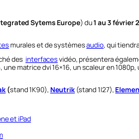
ntegrated Sytems Europe
) du
1 au 3 févrie
tes
murales et de systèmes
audio
, qui tiend
arché des
interfaces
vidéo, présentera égalem
 une matrice dvi 16×16, un scaleur en 1080p, 
ak
(
stand 1K90),
Neutrik
(stand 1I27),
Elemen
ne et iPad
m