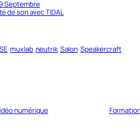
 29 Septembre
té de son avec TIDAL
ISE
muxlab
neutrik
Salon
Speakercraft
vidéo numérique
Formation