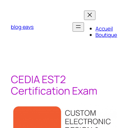
Aller
au
contenu
blog eavs
Accueil
Boutique
CEDIA EST2
Certification Exam