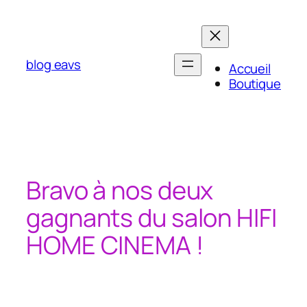
Aller
au
contenu
blog eavs
Accueil
Boutique
Bravo à nos deux
gagnants du salon HIFI
HOME CINEMA !