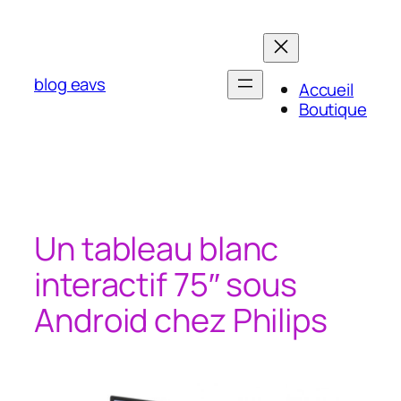
Aller
au
contenu
blog eavs
Accueil
Boutique
Un tableau blanc
interactif 75″ sous
Android chez Philips