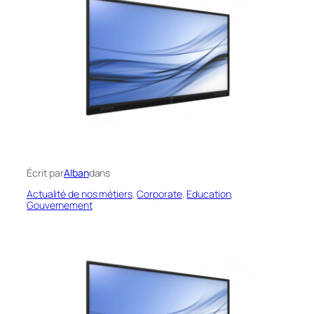
Écrit par
Alban
dans
Actualité de nos métiers
, 
Corporate
, 
Education
, 
Gouvernement