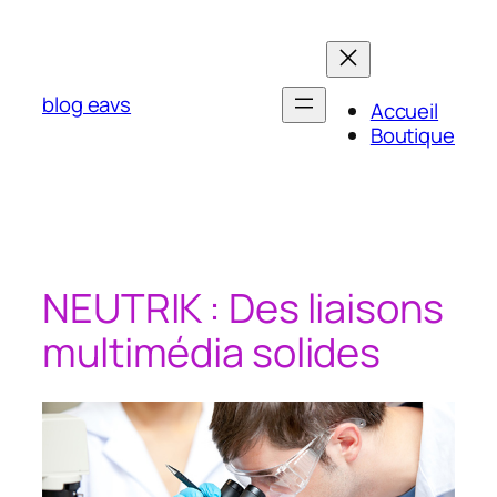
Aller
au
contenu
blog eavs
Accueil
Boutique
NEUTRIK : Des liaisons
multimédia solides