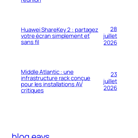
28
Huawei ShareKey 2 : partagez
votre écran simplement et
juillet
sans fil
2026
Middle Atlantic : une
23
infrastructure rack conçue
juillet
pour les installations AV
2026
critiques
blog eavs