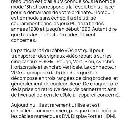
résolution est d’ailleurs connue sous le nom de
mode
13h
et correspond à la résolution utilisée
pour le démarrage de votre ordinateur lorsqu’il
est en mode sans échec. Il a été utilisé
couramment dans les jeux PC de la fin des
années 1980 et jusqu’en début 1990. Autant dire
que tous les jeux dit d’arcades étaient
concernés.
La particularité du câble VGA est qu’il peut
transporter des signaux vidéo répartis sur les
cinq canaux RGBHV : Rouge, Vert, Bleu, synchro
Horizontale et synchro Verticale. Le connecteur
VGA se compose de 15 broches que l’on
décompose en trois rangées de cinq broches, et
généralement de couleur bleue. De chaque côté
de la prise on retrouve deux vis permettant ainsi
de fixer solidement le câble à l’appareil concerné.
Aujourd’hui, il est rarement utilisé et est
considéré comme ancien, puisque remplacé par
les câbles numériques DVI, DisplayPort et HDMI.