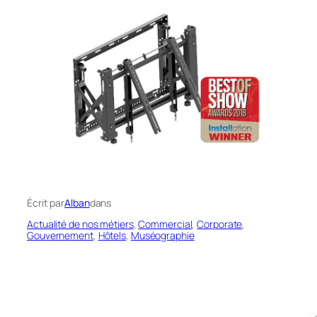
Écrit par
Alban
dans
Actualité de nos métiers
, 
Commercial
, 
Corporate
, 
Gouvernement
, 
Hôtels
, 
Muséographie