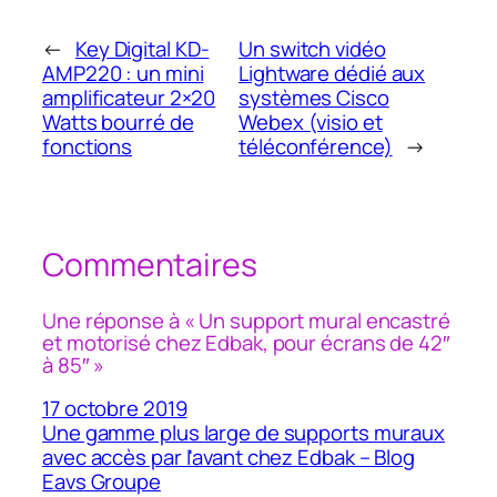
←
Key Digital KD-
Un switch vidéo
AMP220 : un mini
Lightware dédié aux
amplificateur 2×20
systèmes Cisco
Watts bourré de
Webex (visio et
fonctions
téléconférence)
→
Commentaires
Une réponse à « Un support mural encastré
et motorisé chez Edbak, pour écrans de 42″
à 85″ »
17 octobre 2019
Une gamme plus large de supports muraux
avec accès par l'avant chez Edbak – Blog
Eavs Groupe