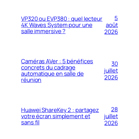
5
VP320 ou EVP380 : quel lecteur
4K Waves System pour une
août
salle immersive ?
2026
Caméras AVer : 5 bénéfices
30
concrets du cadrage
juillet
automatique en salle de
2026
réunion
28
Huawei ShareKey 2 : partagez
votre écran simplement et
juillet
sans fil
2026