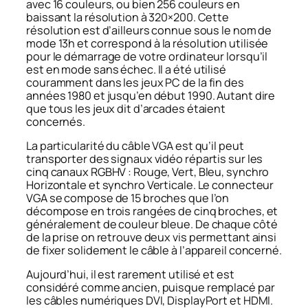
avec 16 couleurs, ou bien 256 couleurs en
baissant la résolution à 320×200. Cette
résolution est d’ailleurs connue sous le nom de
mode
13h
et correspond à la résolution utilisée
pour le démarrage de votre ordinateur lorsqu’il
est en mode sans échec. Il a été utilisé
couramment dans les jeux PC de la fin des
années 1980 et jusqu’en début 1990. Autant dire
que tous les jeux dit d’arcades étaient
concernés.
La particularité du câble VGA est qu’il peut
transporter des signaux vidéo répartis sur les
cinq canaux RGBHV : Rouge, Vert, Bleu, synchro
Horizontale et synchro Verticale. Le connecteur
VGA se compose de 15 broches que l’on
décompose en trois rangées de cinq broches, et
généralement de couleur bleue. De chaque côté
de la prise on retrouve deux vis permettant ainsi
de fixer solidement le câble à l’appareil concerné.
Aujourd’hui, il est rarement utilisé et est
considéré comme ancien, puisque remplacé par
les câbles numériques DVI, DisplayPort et HDMI.