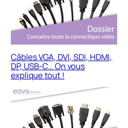
Câbles VGA, DVI, SDI, HDMI,
DP, USB-C… On vous
explique tout !