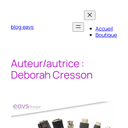
Aller
au
contenu
blog eavs
Accueil
Boutique
Auteur/autrice :
Deborah Cresson