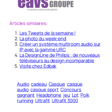
Articles similaires:
Les Tweets de la semaine !
La photo du week-end
Créer un système multiroom audio sur
IP avec la gamme URC
La DesignLine de Philips : de nouveaux
téléviseurs au design incomparable
Visite chez Edbak
Audio
cadeau
Casque
casque
audio
casque sport
Concours
gagnant
Headphone
jeu
Lot
Polk
running
Ultrafit
Ultrafit 3000