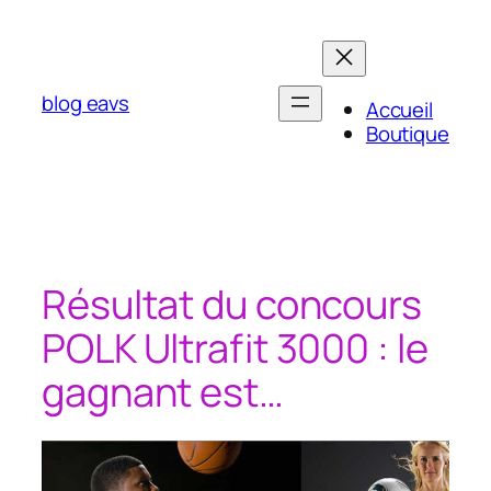
Aller
au
contenu
blog eavs
Accueil
Boutique
Résultat du concours
POLK Ultrafit 3000 : le
gagnant est…