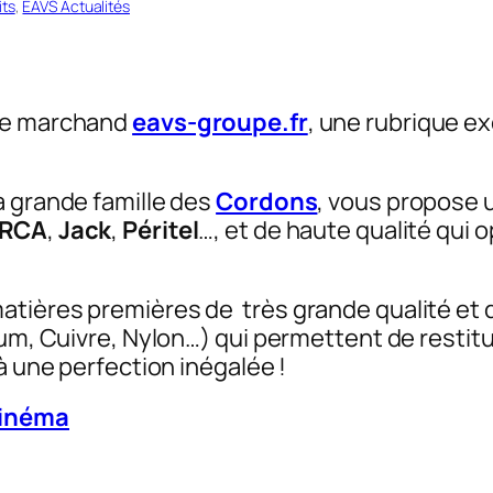
its
, 
EAVS Actualités
ite marchand
eavs-groupe.fr
, une rubrique 
a grande famille des
Cordons
, vous propose
RCA
,
Jack
,
Péritel
…, et de haute qualité qui 
atières premières de très grande qualité et
ium, Cuivre, Nylon…) qui permettent de restit
à une perfection inégalée !
Cinéma