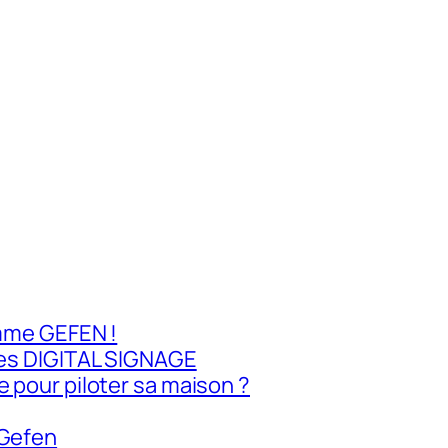
amme GEFEN !
ites DIGITAL SIGNAGE
 pour piloter sa maison ?
 Gefen