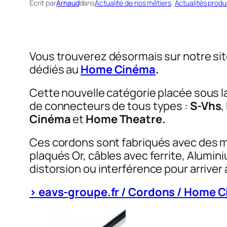
Écrit par
Arnaud
dans
Actualité de nos métiers
, 
Actualités produ
Vous trouverez désormais sur notre s
dédiés au
Home Cinéma
.
Cette nouvelle catégorie placée sous l
de connecteurs de tous types :
S-Vhs
,
Cinéma
et
Home Theatre.
Ces cordons sont fabriqués avec des m
plaqués Or, câbles avec ferrite, Alumin
distorsion ou interférence pour arriver 
> eavs-groupe.fr / Cordons / Home 