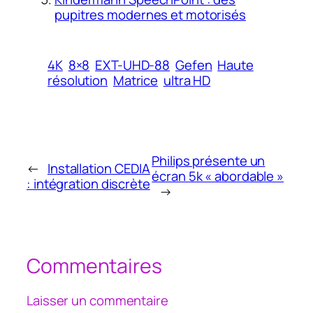
pupitres modernes et motorisés
4K
8×8
EXT-UHD-88
Gefen
Haute
résolution
Matrice
ultra HD
Philips présente un
←
Installation CEDIA
écran 5k « abordable »
: intégration discrète
→
Commentaires
Laisser un commentaire