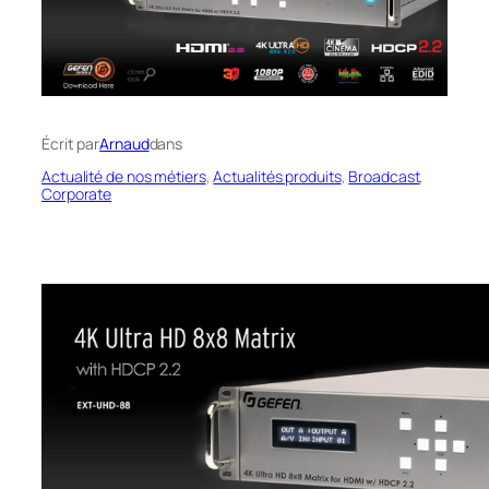
Écrit par
Arnaud
dans
Actualité de nos métiers
, 
Actualités produits
, 
Broadcast
, 
Corporate