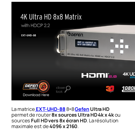
La matrice
EXT-UHD-88
8×8
Gefen
Ultra HD
permet de router
8x sources Ultra HD 4k x 4k
ou
sources
Full HD vers 8x écran HD
. La résolution
maximale est de
4096 x 2160
.