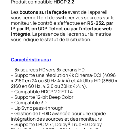
Produit compatible
HDCP 2.2
Les
boutons sur la façade
avant de l’appareil
vous permettent de switcher vos sources sur le
moniteur, le contrôle s’effectue en
RS-232, par
IP, par IR, en UDP, Telnet ou par l’interface web
intégrée
. La présence de l’écran sur la matrice
vous indique le statut de la situation.
Caractéristiques :
– 8x sources HD vers 8x écrans HD
– Supporte une résolution 4k Cinema-DCI (4096
x 2160 en 24 ou 30 Hz 4:4:4) et 4k Ultra HD (3860 x
2160 en 60 Hz, 4:2:0 ou 30Hz 4:4:4).
– Compatible HDCP 2.2 ET 1.4
– Supporte 12-bit Deep Color
– Compatible 3D
– Lip Sync pass-through
– Gestion de l’EDID avancée pour une rapide
intégration des sources et des moniteurs
– Supporte LPCM 7.1, Dolby® TrueHD, Dolby