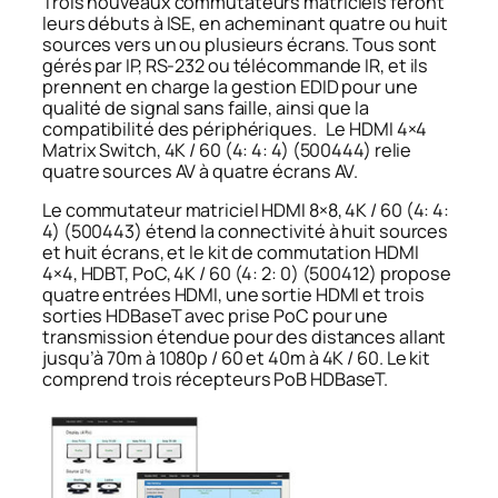
Trois nouveaux commutateurs matriciels feront
leurs débuts à ISE, en acheminant quatre ou huit
sources vers un ou plusieurs écrans. Tous sont
gérés par IP, RS-232 ou télécommande IR, et ils
prennent en charge la gestion EDID pour une
qualité de signal sans faille, ainsi que la
compatibilité des périphériques. Le HDMI 4×4
Matrix Switch, 4K / 60 (4: 4: 4) (500444) relie
quatre sources AV à quatre écrans AV.
Le commutateur matriciel HDMI 8×8, 4K / 60 (4: 4:
4) (500443) étend la connectivité à huit sources
et huit écrans, et le kit de commutation HDMI
4×4, HDBT, PoC, 4K / 60 (4: 2: 0) (500412) propose
quatre entrées HDMI, une sortie HDMI et trois
sorties HDBaseT avec prise PoC pour une
transmission étendue pour des distances allant
jusqu’à 70m à 1080p / 60 et 40m à 4K / 60. Le kit
comprend trois récepteurs PoB HDBaseT.