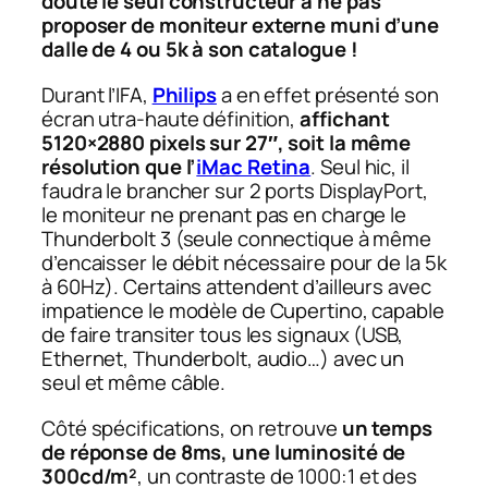
doute le seul constructeur à ne pas
proposer de moniteur externe muni d’une
dalle de 4 ou 5k à son catalogue !
Durant l’IFA,
Philips
a en effet présenté son
écran utra-haute définition,
affichant
5120×2880 pixels sur 27″, soit la même
résolution que l’
iMac Retina
. Seul hic, il
faudra le brancher sur 2 ports DisplayPort,
le moniteur ne prenant pas en charge le
Thunderbolt 3 (seule connectique à même
d’encaisser le débit nécessaire pour de la 5k
à 60Hz). Certains attendent d’ailleurs avec
impatience le modèle de Cupertino, capable
de faire transiter tous les signaux (USB,
Ethernet, Thunderbolt, audio…) avec un
seul et même câble.
Côté spécifications, on retrouve
un temps
de réponse de 8ms, une luminosité de
300cd/m²
, un contraste de 1000:1 et des