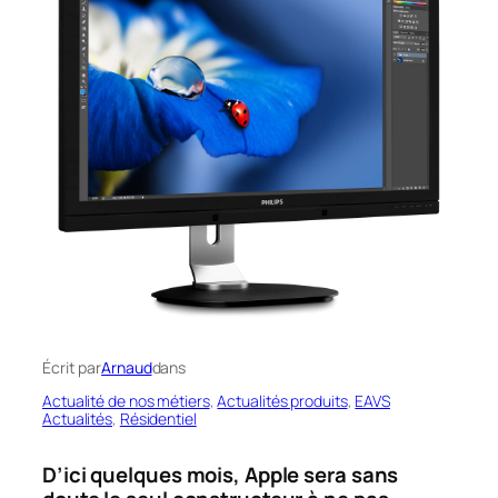
Écrit par
Arnaud
dans
Actualité de nos métiers
, 
Actualités produits
, 
EAVS
Actualités
, 
Résidentiel
D’ici quelques mois, Apple sera sans