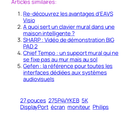
Articles similaires:
Re-découvrez les avantages d’EAVS
Visio
A quoi sert un clavier mural dans une
maison intelligente ?
SHARP : Vidéo de démonstration BIG
PAD 2
Chief Tempo : un support mural qui ne
se fixe pas au mur mais au sol
Gefen : la référence pour toutes les
interfaces dédiées aux systèmes
audiovisuels
27 pouces
275P4VYKEB
5K
DisplayPort
écran
moniteur
Philips