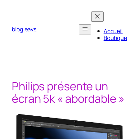
Aller
au
contenu
blog eavs
Accueil
Boutique
Philips présente un
écran 5k « abordable »