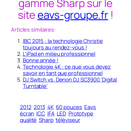
gamme Sharp sur le
site
eavs-groupe.fr
!
Articles similaires:
IBC 2015 : la technologie Christie
toujours au rendez-vous !
L’iPad en milieu professionnel
Bonne année !
Technologie 4K : ce que vous devez
savoir en tant que professionnel
DJ Switch vs. Denon DJ SC3900 ‘Digital
Turntable’
2012
2013
4K
60 pouces
Eavs
écran
ICC
IFA
LED
Prototype
qualité
Sharp
téléviseur