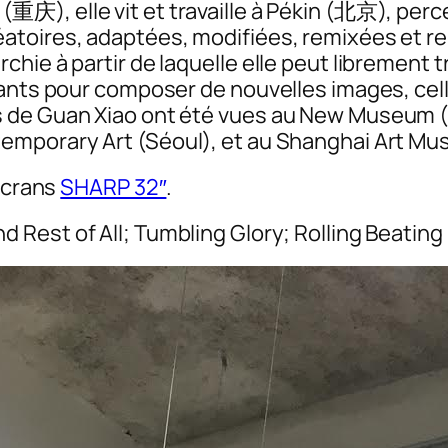
庆), elle vit et travaille à Pékin (北京), perc
atoires, adaptées, modifiées, remixées et re
e à partir de laquelle elle peut librement trav
nants pour composer de nouvelles images, cel
 de Guan Xiao ont été vues au New Museum (
emporary Art (Séoul), et au Shanghai Art M
’écrans
SHARP 32″
.
d Rest of All; Tumbling Glory; Rolling Beating