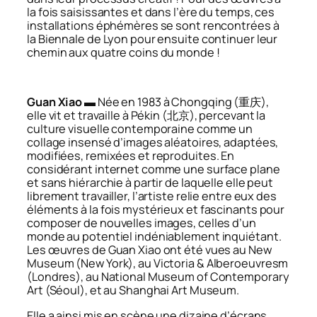
la fois saisissantes et dans l’ère du temps, ces
installations éphémères se sont rencontrées à
la Biennale de Lyon pour ensuite continuer leur
chemin aux quatre coins du monde !
Guan Xiao
▬ Née en 1983 à Chongqing (重庆),
elle vit et travaille à Pékin (北京), percevant la
culture visuelle contemporaine comme un
collage insensé d’images aléatoires, adaptées,
modifiées, remixées et reproduites. En
considérant internet comme une surface plane
et sans hiérarchie à partir de laquelle elle peut
librement travailler, l’artiste relie entre eux des
éléments à la fois mystérieux et fascinants pour
composer de nouvelles images, celles d’un
monde au potentiel indéniablement inquiétant.
Les œuvres de Guan Xiao ont été vues au New
Museum (New York), au Victoria & Alberoeuvresm
(Londres), au National Museum of Contemporary
Art (Séoul), et au Shanghai Art Museum.
Elle a ainsi mis en scène une dizaine d’écrans