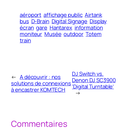
aéroport
affichage public
Airtank
bus
D-Brain
Digital Signage
Display
écran
gare
Hantarex
information
moniteur
Musée
outdoor
Totem
train
DJ Switch vs.
←
A découvrir : nos
Denon DJ SC3900
solutions de connexions
‘Digital Turntable’
à encastrer KOMTECH
→
Commentaires