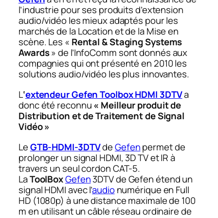
l’industrie pour ses produits d’extension
audio/vidéo les mieux adaptés pour les
marchés de la Location et de la Mise en
scène. Les «
Rental & Staging Systems
Awards
» de l’InfoComm sont donnés aux
compagnies qui ont présenté en 2010 les
solutions audio/vidéo les plus innovantes.
L
‘
extendeur Gefen Toolbox HDMI 3DTV
a
donc été reconnu
« Meilleur produit de
Distribution et de Traitement de Signal
Vidéo »
Le
GTB-HDMI-3DTV
de
Gefen
permet de
prolonger un signal HDMI, 3D TV et IR à
travers un seul cordon CAT-5.
La
ToolBox
Gefen
3DTV de Gefen étend un
signal HDMI avec l’
audio
numérique en Full
HD (1080p) à une distance maximale de 100
m en utilisant un câble réseau ordinaire de