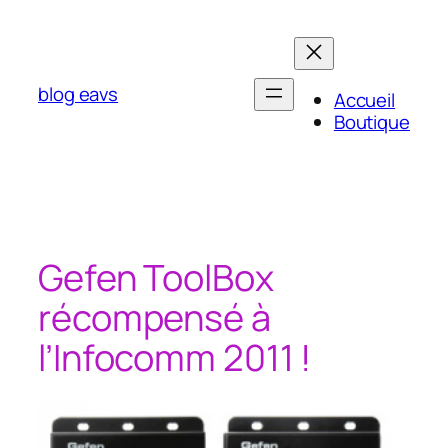
Aller
au
contenu
blog eavs
Accueil
Boutique
Gefen ToolBox
récompensé à
l’Infocomm 2011 !