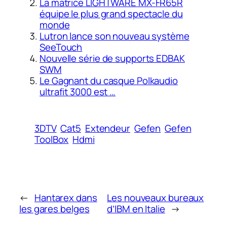
La matrice LIGHTWARE MX-FR65R
équipe le plus grand spectacle du
monde
Lutron lance son nouveau système
SeeTouch
Nouvelle série de supports EDBAK
SWM
Le Gagnant du casque Polkaudio
ultrafit 3000 est …
3DTV
Cat5
Extendeur
Gefen
Gefen
ToolBox
Hdmi
←
Hantarex dans
Les nouveaux bureaux
les gares belges
d’IBM en Italie
→