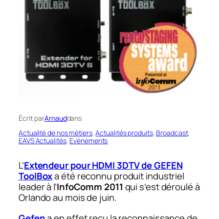
Écrit par
Arnaud
dans
Actualité de nos métiers
, 
Actualités produits
, 
Broadcast
, 
EAVS Actualités
, 
Evénements
L’
Extendeur pour HDMI 3DTV de GEFEN
ToolBox
a été reconnu produit industriel
leader à l’
InfoComm 2011
qui s’est déroulé à
Orlando au mois de juin.
Gefen
a en effet reçu la reconnaissance de