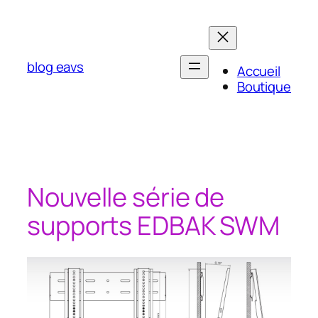
Aller
au
contenu
blog eavs
Accueil
Boutique
Nouvelle série de
supports EDBAK SWM