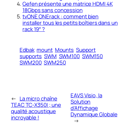
Gefen présente une matrice HDMI 4K
18Gbps sans concession
tvONE ONErack : comment bien
installer tous les petits boîtiers dans un
rack 19″ ?
Edbak
mount
Mounts
Support
supports
SWM
SWM100
SWM150
SWM200
SWM250
EAVS Visio, la
←
La micro chaîne
Solution
TEAC TC-X350I ; une
d’Affichage
qualité acoustique
Dynamique Globale
incroyable !
→