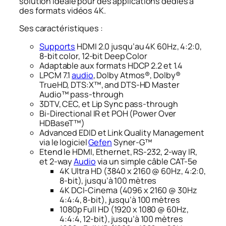
solution idéale pour des applications dédiés à
des formats vidéos 4K.
Ses caractéristiques :
Supports
HDMI 2.0 jusqu’au 4K 60Hz, 4:2:0,
8-bit color, 12-bit Deep Color
Adaptable aux formats HDCP 2.2 et 1.4
LPCM 7.1
audio
, Dolby Atmos®, Dolby®
TrueHD, DTS:X™, and DTS-HD Master
Audio™ pass-through
3DTV, CEC, et Lip Sync pass-through
Bi-Directional IR et POH (Power Over
HDBaseT™)
Advanced EDID et Link Quality Management
via le logiciel
Gefen
Syner-G™
Etend le HDMI, Ethernet, RS-232, 2-way IR,
et 2-way
Audio
via un simple câble CAT-5e
4K Ultra HD (3840 x 2160 @ 60Hz, 4:2:0,
8-bit), jusqu’à 100 mètres
4K DCI-Cinema (4096 x 2160 @ 30Hz
4:4:4, 8-bit), jusqu’à 100 mètres
1080p Full HD (1920 x 1080 @ 60Hz,
4:4:4, 12-bit), jusqu’à 100 mètres