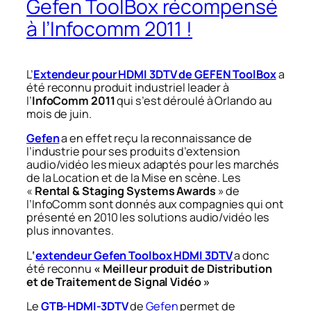
Gefen ToolBox récompensé
à l’Infocomm 2011 !
L’
Extendeur pour HDMI 3DTV de GEFEN ToolBox
a
été reconnu produit industriel leader à
l’
InfoComm 2011
qui s’est déroulé à Orlando au
mois de juin.
Gefen
a en effet reçu la reconnaissance de
l’industrie pour ses produits d’extension
audio/vidéo les mieux adaptés pour les marchés
de la Location et de la Mise en scène. Les
«
Rental & Staging Systems Awards
» de
l’InfoComm sont donnés aux compagnies qui ont
présenté en 2010 les solutions audio/vidéo les
plus innovantes.
L
‘
extendeur Gefen Toolbox HDMI 3DTV
a donc
été reconnu
« Meilleur produit de Distribution
et de Traitement de Signal Vidéo »
Le
GTB-HDMI-3DTV
de
Gefen
permet de