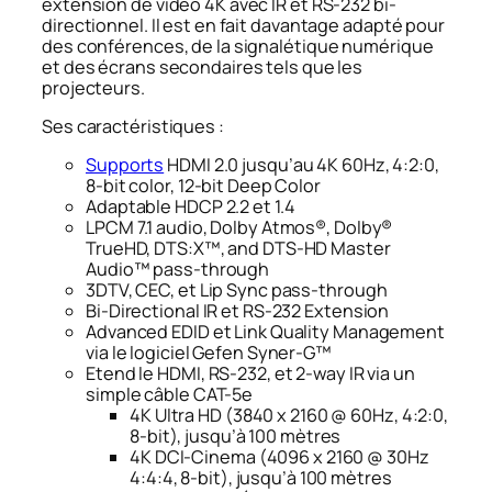
extension de vidéo 4K avec IR et RS-232 bi-
directionnel. Il est en fait davantage adapté pour
des conférences, de la signalétique numérique
et des écrans secondaires tels que les
projecteurs.
Ses caractéristiques :
Supports
HDMI 2.0 jusqu’au 4K 60Hz, 4:2:0,
8-bit color, 12-bit Deep Color
Adaptable HDCP 2.2 et 1.4
LPCM 7.1 audio, Dolby Atmos®, Dolby®
TrueHD, DTS:X™, and DTS-HD Master
Audio™ pass-through
3DTV, CEC, et Lip Sync pass-through
Bi-Directional IR et RS-232 Extension
Advanced EDID et Link Quality Management
via le logiciel Gefen Syner-G™
Etend le HDMI, RS-232, et 2-way IR via un
simple câble CAT-5e
4K Ultra HD (3840 x 2160 @ 60Hz, 4:2:0,
8-bit), jusqu’à 100 mètres
4K DCI-Cinema (4096 x 2160 @ 30Hz
4:4:4, 8-bit), jusqu’à 100 mètres