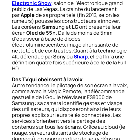
Electronic Show
, salon de l’électronique grand
public de Las Vegas. La crainte du lancement
par
Apple
de sa propre télé (fin 2012, selon les
rumeurs) pousse les constructeurs à innover.
Les coréens
Samsun
g et
LG
ont présenté leur
écran
Oled de 55 »
. Dalle de moins de 5 mm
d’épaisseur à base de diodes
électroluminescentes, image ahurissante de
netteté et de contrastes. Quant à la technologie
4K, défendue par
Sony
ou
Sharp
, elle offrira une
définition quatre fois supérieure à celle de la Full
HD.
Des TV qui obéissent à la voix
Autre tendance, le pilotage de son écran à la voix,
comme avec la Magic Remote, la télécommande
gestuelle de LG ou le téléviseur ES8000 de
Samsung : sa caméra identifie gestes et visage
des utilisateurs, qui disposeront ainsi de leurs
propres applis sur leurs télés connectées. Les
services s’orientent vers le partage des
contenus sur tous les écrans. Grâce au cloud (le
nuage, serveurs distants de stockage de
données), on pourra profiter de ses vidéos ou