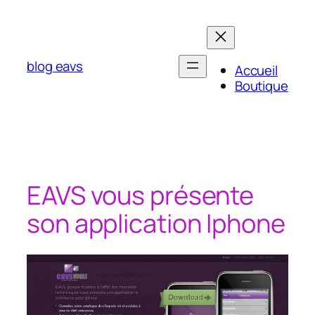
Aller
au
contenu
blog eavs
Accueil
Boutique
EAVS vous présente
son application Iphone